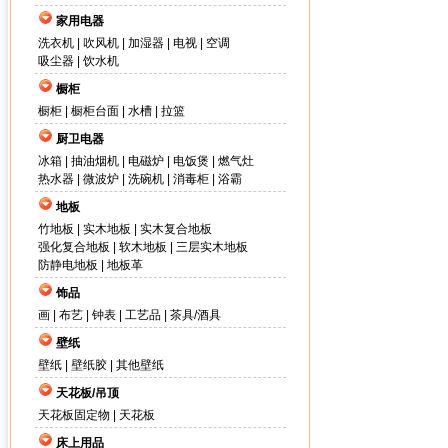
家用电器
洗衣机
|
吹风机
|
加湿器
|
电视
|
空调
吸尘器
|
饮水机
橱柜
橱柜
|
橱柜台面
|
水槽
|
拉篮
厨卫电器
冰箱
|
抽油烟机
|
电磁炉
|
电饭煲
|
燃气灶
热水器
|
微波炉
|
洗碗机
|
消毒柜
|
浴霸
地板
竹地板
|
实木地板
|
实木复合地板
强化复合地板
|
软木地板
|
三层实木地板
防静电地板
|
地板革
饰品
画
|
布艺
|
钟表
|
工艺品
|
茶具/酒具
壁纸
壁纸
|
壁纸胶
|
其他壁纸
天花板/吊顶
天花板固定物
|
天花板
床上用品