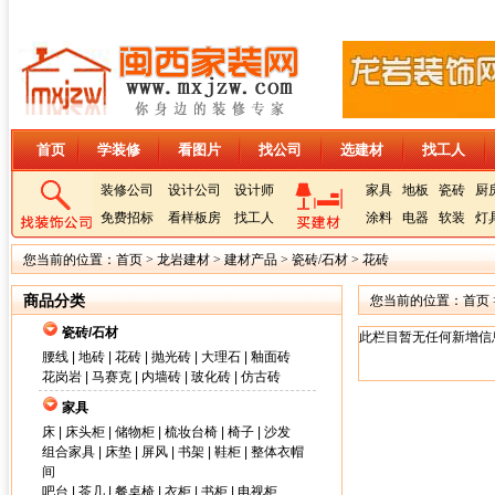
首页
学装修
看图片
找公司
选建材
找工人
装修公司
设计公司
设计师
家具
地板
瓷砖
厨
免费招标
看样板房
找工人
涂料
电器
软装
灯
您当前的位置：
首页
>
龙岩建材
>
建材产品
>
瓷砖/石材
>
花砖
商品分类
您当前的位置：
首页
瓷砖/石材
此栏目暂无任何新增信
腰线
|
地砖
|
花砖
|
抛光砖
|
大理石
|
釉面砖
花岗岩
|
马赛克
|
内墙砖
|
玻化砖
|
仿古砖
家具
床
|
床头柜
|
储物柜
|
梳妆台椅
|
椅子
|
沙发
组合家具
|
床垫
|
屏风
|
书架
|
鞋柜
|
整体衣帽
间
吧台
|
茶几
|
餐桌椅
|
衣柜
|
书柜
|
电视柜