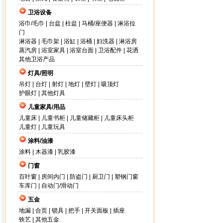
卫浴设备
浴巾/毛巾
|
台盆
|
柱盆
|
马桶/座便器
|
淋浴拉
门
淋浴器
|
毛巾架
|
浴缸
|
浴桶
|
妇洗器
|
淋浴房
蒸汽房
|
浴室家具
|
浴室台面
|
卫浴配件
|
花洒
其他卫浴产品
灯具/照明
吊灯
|
台灯
|
射灯
|
地灯
|
壁灯
|
吸顶灯
护眼灯
|
其他灯具
儿童家具/用品
儿童床
|
儿童书柜
|
儿童储藏柜
|
儿童床头柜
儿童灯
|
儿童玩具
涂料/油漆
涂料
|
木器漆
|
乳胶漆
门窗
百叶窗
|
房间内门
|
防盗门
|
厨卫门
|
塑钢门窗
车库门
|
自动门/滑动门
五金
地漏
|
合页
|
锁具
|
把手
|
开关面板
|
插座
铁艺
|
其他五金