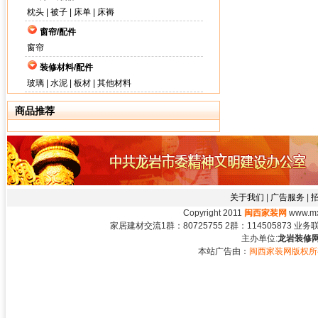
枕头
|
被子
|
床单
|
床褥
窗帘/配件
窗帘
装修材料/配件
玻璃
|
水泥
|
板材
|
其他材料
商品推荐
关于我们
|
广告服务
|
Copyright 2011
闽西家装网
www.mxj
家居建材交流1群：80725755 2群：114505873 业务联系：
主办单位:
龙岩装修网
本站广告由：
闽西家装网版权所