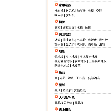
家用电器
洗衣机
|
吹风机
|
加湿器
|
电视
|
空调
吸尘器
|
饮水机
橱柜
橱柜
|
橱柜台面
|
水槽
|
拉篮
厨卫电器
冰箱
|
抽油烟机
|
电磁炉
|
电饭煲
|
燃气灶
热水器
|
微波炉
|
洗碗机
|
消毒柜
|
浴霸
地板
竹地板
|
实木地板
|
实木复合地板
强化复合地板
|
软木地板
|
三层实木地板
防静电地板
|
地板革
饰品
画
|
布艺
|
钟表
|
工艺品
|
茶具/酒具
壁纸
壁纸
|
壁纸胶
|
其他壁纸
天花板/吊顶
天花板固定物
|
天花板
床上用品