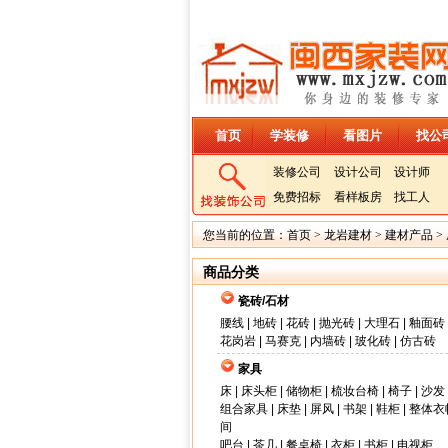
首页
学装修
看图片
找公
装修公司
设计公司
设计师
免费招标
看样板房
找工人
您当前的位置：
首页
>
龙岩建材
>
建材产品
>
商品分类
瓷砖/石材
腰线
|
地砖
|
花砖
|
抛光砖
|
大理石
|
釉面砖
花岗岩
|
马赛克
|
内墙砖
|
玻化砖
|
仿古砖
家具
床
|
床头柜
|
储物柜
|
梳妆台椅
|
椅子
|
沙发
组合家具
|
床垫
|
屏风
|
书架
|
鞋柜
|
整体衣
间
吧台
|
茶几
|
餐桌椅
|
衣柜
|
书柜
|
电视柜