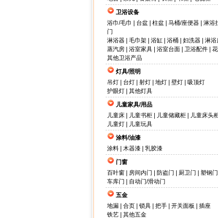
卫浴设备
浴巾/毛巾
|
台盆
|
柱盆
|
马桶/座便器
|
淋浴
门
淋浴器
|
毛巾架
|
浴缸
|
浴桶
|
妇洗器
|
淋浴
蒸汽房
|
浴室家具
|
浴室台面
|
卫浴配件
|
花
其他卫浴产品
灯具/照明
吊灯
|
台灯
|
射灯
|
地灯
|
壁灯
|
吸顶灯
护眼灯
|
其他灯具
儿童家具/用品
儿童床
|
儿童书柜
|
儿童储藏柜
|
儿童床头
儿童灯
|
儿童玩具
涂料/油漆
涂料
|
木器漆
|
乳胶漆
门窗
百叶窗
|
房间内门
|
防盗门
|
厨卫门
|
塑钢门
车库门
|
自动门/滑动门
五金
地漏
|
合页
|
锁具
|
把手
|
开关面板
|
插座
铁艺
|
其他五金