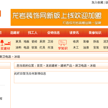
|
加入收藏
司
选建材
找工人
促销信息
读资讯
装修知识
家具
地板
瓷砖
厨房
卫浴
收房
装修
拆改
泥
涂料
电器
软装
灯具
吊顶
木工
油漆
安装
软
厨卫电器
>
冰箱
您当前的位置：
首页
>
龙岩建材
>
建材产品
>
厨卫电器
>
冰箱
此栏目暂无任何新增信息
帽