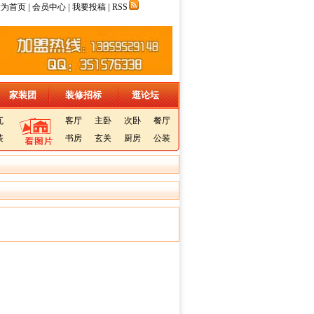
|
|
|
设为首页
会员中心
我要投稿
RSS
家装团
装修招标
逛论坛
瓦
客厅
主卧
次卧
餐厅
装
书房
玄关
厨房
公装