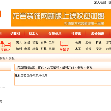
|
加入收藏
司
选建材
找工人
促销信息
读资讯
装修知识
家具
地板
瓷砖
厨房
卫浴
收房
装修
拆改
泥
涂料
电器
软装
灯具
吊顶
木工
油漆
安装
软
橱柜
>
橱柜
您当前的位置：
首页
>
龙岩建材
>
建材产品
>
橱柜
>
橱柜
此栏目暂无任何新增信息
帽