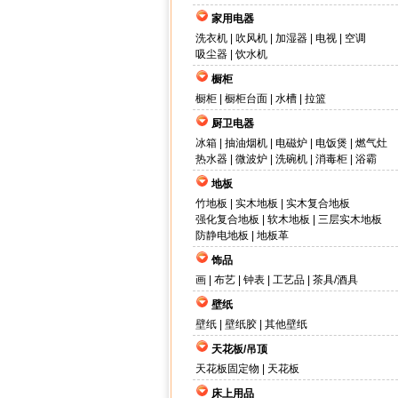
家用电器
洗衣机
|
吹风机
|
加湿器
|
电视
|
空调
吸尘器
|
饮水机
橱柜
橱柜
|
橱柜台面
|
水槽
|
拉篮
厨卫电器
冰箱
|
抽油烟机
|
电磁炉
|
电饭煲
|
燃气灶
热水器
|
微波炉
|
洗碗机
|
消毒柜
|
浴霸
地板
竹地板
|
实木地板
|
实木复合地板
强化复合地板
|
软木地板
|
三层实木地板
防静电地板
|
地板革
饰品
画
|
布艺
|
钟表
|
工艺品
|
茶具/酒具
壁纸
壁纸
|
壁纸胶
|
其他壁纸
天花板/吊顶
天花板固定物
|
天花板
床上用品