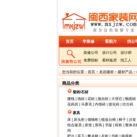
首页
学装修
看图片
找公
装修公司
设计公司
设计师
免费招标
看样板房
找工人
您当前的位置：
首页
>
龙岩建材
>
建材产品
>
商品分类
瓷砖/石材
腰线
|
地砖
|
花砖
|
抛光砖
|
大理石
|
釉面砖
花岗岩
|
马赛克
|
内墙砖
|
玻化砖
|
仿古砖
家具
床
|
床头柜
|
储物柜
|
梳妆台椅
|
椅子
|
沙发
组合家具
|
床垫
|
屏风
|
书架
|
鞋柜
|
整体衣
间
吧台
|
茶几
|
餐桌椅
|
衣柜
|
书柜
|
电视柜