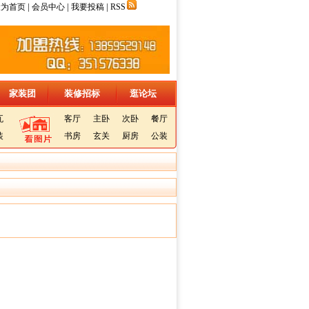
|
|
|
设为首页
会员中心
我要投稿
RSS
家装团
装修招标
逛论坛
瓦
客厅
主卧
次卧
餐厅
装
书房
玄关
厨房
公装