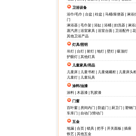
卫浴设备
浴巾/毛巾
|
台盆
|
柱盆
|
马桶/座便器
|
淋浴
门
淋浴器
|
毛巾架
|
浴缸
|
浴桶
|
妇洗器
|
淋浴
蒸汽房
|
浴室家具
|
浴室台面
|
卫浴配件
|
花
其他卫浴产品
灯具/照明
吊灯
|
台灯
|
射灯
|
地灯
|
壁灯
|
吸顶灯
护眼灯
|
其他灯具
儿童家具/用品
儿童床
|
儿童书柜
|
儿童储藏柜
|
儿童床头
儿童灯
|
儿童玩具
涂料/油漆
涂料
|
木器漆
|
乳胶漆
门窗
百叶窗
|
房间内门
|
防盗门
|
厨卫门
|
塑钢门
车库门
|
自动门/滑动门
五金
地漏
|
合页
|
锁具
|
把手
|
开关面板
|
插座
铁艺
|
其他五金