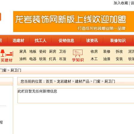
|
加入收藏
司
选建材
找工人
促销信息
读资讯
装修知识
家具
地板
瓷砖
厨房
卫浴
收房
装修
拆改
泥
涂料
电器
软装
灯具
吊顶
木工
油漆
安装
软
门窗
>
厨卫门
您当前的位置：
首页
>
龙岩建材
>
建材产品
>
门窗
>
厨卫门
此栏目暂无任何新增信息
帽