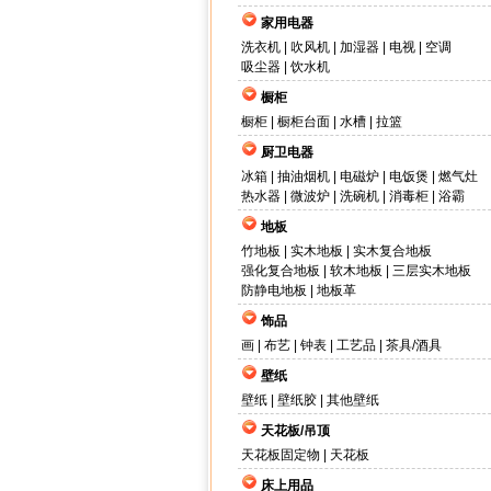
家用电器
洗衣机
|
吹风机
|
加湿器
|
电视
|
空调
吸尘器
|
饮水机
橱柜
橱柜
|
橱柜台面
|
水槽
|
拉篮
厨卫电器
冰箱
|
抽油烟机
|
电磁炉
|
电饭煲
|
燃气灶
热水器
|
微波炉
|
洗碗机
|
消毒柜
|
浴霸
地板
竹地板
|
实木地板
|
实木复合地板
强化复合地板
|
软木地板
|
三层实木地板
防静电地板
|
地板革
饰品
画
|
布艺
|
钟表
|
工艺品
|
茶具/酒具
壁纸
壁纸
|
壁纸胶
|
其他壁纸
天花板/吊顶
天花板固定物
|
天花板
床上用品