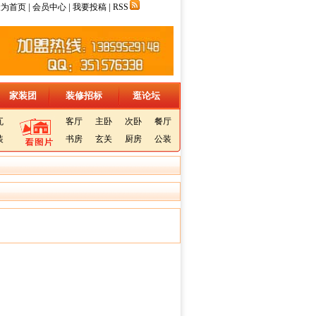
|
|
|
设为首页
会员中心
我要投稿
RSS
家装团
装修招标
逛论坛
瓦
客厅
主卧
次卧
餐厅
装
书房
玄关
厨房
公装