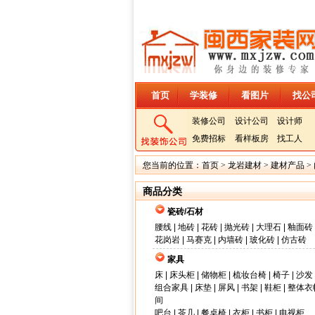
首页
学装修
看图片
找公
装修公司
设计公司
设计师
免费招标
看样板房
找工人
您当前的位置：
首页
>
龙岩建材
>
建材产品
>
商品分类
瓷砖/石材
腰线
|
地砖
|
花砖
|
抛光砖
|
大理石
|
釉面砖
花岗岩
|
马赛克
|
内墙砖
|
玻化砖
|
仿古砖
家具
床
|
床头柜
|
储物柜
|
梳妆台椅
|
椅子
|
沙发
组合家具
|
床垫
|
屏风
|
书架
|
鞋柜
|
整体衣
间
吧台
|
茶几
|
餐桌椅
|
衣柜
|
书柜
|
电视柜