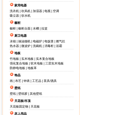
家用电器
洗衣机
|
吹风机
|
加湿器
|
电视
|
空调
吸尘器
|
饮水机
橱柜
橱柜
|
橱柜台面
|
水槽
|
拉篮
厨卫电器
冰箱
|
抽油烟机
|
电磁炉
|
电饭煲
|
燃气灶
热水器
|
微波炉
|
洗碗机
|
消毒柜
|
浴霸
地板
竹地板
|
实木地板
|
实木复合地板
强化复合地板
|
软木地板
|
三层实木地板
防静电地板
|
地板革
饰品
画
|
布艺
|
钟表
|
工艺品
|
茶具/酒具
壁纸
壁纸
|
壁纸胶
|
其他壁纸
天花板/吊顶
天花板固定物
|
天花板
床上用品