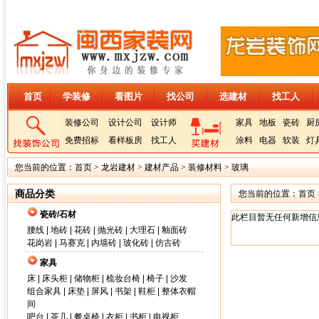
首页
学装修
看图片
找公司
选建材
找工人
装修公司
设计公司
设计师
家具
地板
瓷砖
厨
免费招标
看样板房
找工人
涂料
电器
软装
灯
您当前的位置：
首页
>
龙岩建材
>
建材产品
>
装修材料
>
玻璃
商品分类
您当前的位置：
首页
瓷砖/石材
此栏目暂无任何新增信
腰线
|
地砖
|
花砖
|
抛光砖
|
大理石
|
釉面砖
花岗岩
|
马赛克
|
内墙砖
|
玻化砖
|
仿古砖
家具
床
|
床头柜
|
储物柜
|
梳妆台椅
|
椅子
|
沙发
组合家具
|
床垫
|
屏风
|
书架
|
鞋柜
|
整体衣帽
间
吧台
|
茶几
|
餐桌椅
|
衣柜
|
书柜
|
电视柜