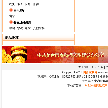
枕头
|
被子
|
床单
|
床褥
窗帘/配件
窗帘
装修材料/配件
玻璃
|
水泥
|
板材
|
其他材料
商品推荐
关于我们
|
广告服务
|
Copyright 2011
闽西家装网
www.mxj
家居建材交流1群：80725755 2群：114505873 业务联系：
主办单位:
龙岩装修网
本站广告由：
闽西家装网版权所