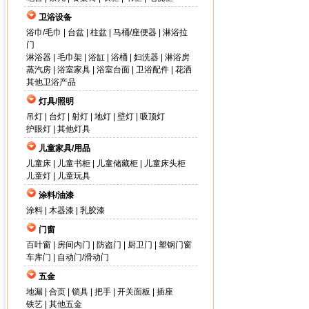
卫浴设备
浴巾/毛巾
|
台盆
|
柱盆
|
马桶/座便器
|
淋浴拉
门
淋浴器
|
毛巾架
|
浴缸
|
浴桶
|
妇洗器
|
淋浴房
蒸汽房
|
浴室家具
|
浴室台面
|
卫浴配件
|
花洒
其他卫浴产品
灯具/照明
吊灯
|
台灯
|
射灯
|
地灯
|
壁灯
|
吸顶灯
护眼灯
|
其他灯具
儿童家具/用品
儿童床
|
儿童书柜
|
儿童储藏柜
|
儿童床头柜
儿童灯
|
儿童玩具
涂料/油漆
涂料
|
木器漆
|
乳胶漆
门窗
百叶窗
|
房间内门
|
防盗门
|
厨卫门
|
塑钢门窗
车库门
|
自动门/滑动门
五金
地漏
|
合页
|
锁具
|
把手
|
开关面板
|
插座
铁艺
|
其他五金