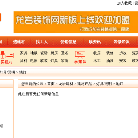
|
加入收藏
司
选建材
找工人
促销信息
读资讯
装修知识
家具
地板
瓷砖
厨房
卫浴
收房
装修
拆改
泥
涂料
电器
软装
灯具
吊顶
木工
油漆
安装
软
灯具/照明
>
地灯
您当前的位置：
首页
>
龙岩建材
>
建材产品
>
灯具/照明
>
地灯
此栏目暂无任何新增信息
帽