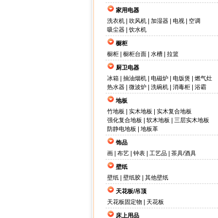
家用电器
洗衣机
|
吹风机
|
加湿器
|
电视
|
空调
吸尘器
|
饮水机
橱柜
橱柜
|
橱柜台面
|
水槽
|
拉篮
厨卫电器
冰箱
|
抽油烟机
|
电磁炉
|
电饭煲
|
燃气灶
热水器
|
微波炉
|
洗碗机
|
消毒柜
|
浴霸
地板
竹地板
|
实木地板
|
实木复合地板
强化复合地板
|
软木地板
|
三层实木地板
防静电地板
|
地板革
饰品
画
|
布艺
|
钟表
|
工艺品
|
茶具/酒具
壁纸
壁纸
|
壁纸胶
|
其他壁纸
天花板/吊顶
天花板固定物
|
天花板
床上用品