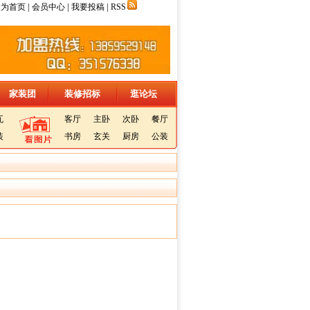
|
|
|
设为首页
会员中心
我要投稿
RSS
家装团
装修招标
逛论坛
瓦
客厅
主卧
次卧
餐厅
装
书房
玄关
厨房
公装