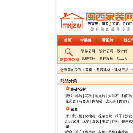
首页
学装修
看图片
找公
装修公司
设计公司
设计师
免费招标
看样板房
找工人
您当前的位置：
首页
>
龙岩建材
>
建材产品
>
商品分类
瓷砖/石材
腰线
|
地砖
|
花砖
|
抛光砖
|
大理石
|
釉面砖
花岗岩
|
马赛克
|
内墙砖
|
玻化砖
|
仿古砖
家具
床
|
床头柜
|
储物柜
|
梳妆台椅
|
椅子
|
沙发
组合家具
|
床垫
|
屏风
|
书架
|
鞋柜
|
整体衣
间
吧台
|
茶几
|
餐桌椅
|
衣柜
|
书柜
|
电视柜