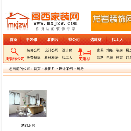
首页
学装修
看图片
找公司
选建材
找工人
装修公司
设计公司
设计师
家具
地板
瓷砖
厨
免费招标
看样板房
找工人
涂料
电器
软装
灯
您当前的位置：
首页
>
看图片
>
设计案例
>
厨房
梦幻厨房