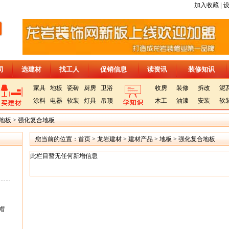
|
加入收藏
司
选建材
找工人
促销信息
读资讯
装修知识
家具
地板
瓷砖
厨房
卫浴
收房
装修
拆改
泥
涂料
电器
软装
灯具
吊顶
木工
油漆
安装
软
地板
>
强化复合地板
您当前的位置：
首页
>
龙岩建材
>
建材产品
>
地板
>
强化复合地板
此栏目暂无任何新增信息
帽