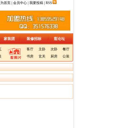
|
|
|
设为首页
会员中心
我要投稿
RSS
家装团
装修招标
逛论坛
瓦
客厅
主卧
次卧
餐厅
装
书房
玄关
厨房
公装