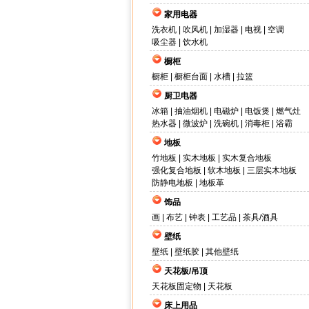
家用电器
洗衣机
|
吹风机
|
加湿器
|
电视
|
空调
吸尘器
|
饮水机
橱柜
橱柜
|
橱柜台面
|
水槽
|
拉篮
厨卫电器
冰箱
|
抽油烟机
|
电磁炉
|
电饭煲
|
燃气灶
热水器
|
微波炉
|
洗碗机
|
消毒柜
|
浴霸
地板
竹地板
|
实木地板
|
实木复合地板
强化复合地板
|
软木地板
|
三层实木地板
防静电地板
|
地板革
饰品
画
|
布艺
|
钟表
|
工艺品
|
茶具/酒具
壁纸
壁纸
|
壁纸胶
|
其他壁纸
天花板/吊顶
天花板固定物
|
天花板
床上用品