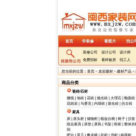
首页
学装修
看图片
找公
装修公司
设计公司
设计师
免费招标
看样板房
找工人
您当前的位置：
首页
>
龙岩建材
>
建材产品
>
商品分类
瓷砖/石材
腰线
|
地砖
|
花砖
|
抛光砖
|
大理石
|
釉面砖
花岗岩
|
马赛克
|
内墙砖
|
玻化砖
|
仿古砖
家具
床
|
床头柜
|
储物柜
|
梳妆台椅
|
椅子
|
沙发
组合家具
|
床垫
|
屏风
|
书架
|
鞋柜
|
整体衣
间
吧台
|
茶几
|
餐桌椅
|
衣柜
|
书柜
|
电视柜