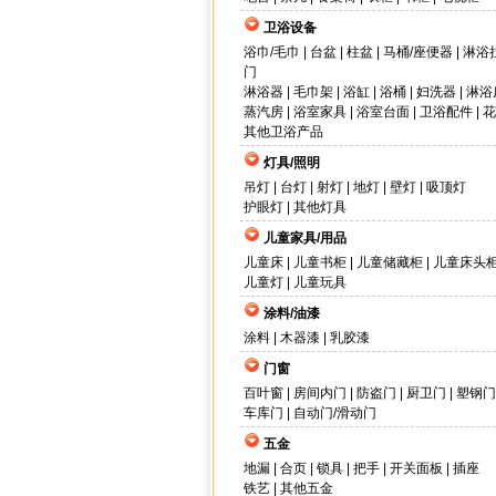
卫浴设备
浴巾/毛巾
|
台盆
|
柱盆
|
马桶/座便器
|
淋浴
门
淋浴器
|
毛巾架
|
浴缸
|
浴桶
|
妇洗器
|
淋浴
蒸汽房
|
浴室家具
|
浴室台面
|
卫浴配件
|
花
其他卫浴产品
灯具/照明
吊灯
|
台灯
|
射灯
|
地灯
|
壁灯
|
吸顶灯
护眼灯
|
其他灯具
儿童家具/用品
儿童床
|
儿童书柜
|
儿童储藏柜
|
儿童床头
儿童灯
|
儿童玩具
涂料/油漆
涂料
|
木器漆
|
乳胶漆
门窗
百叶窗
|
房间内门
|
防盗门
|
厨卫门
|
塑钢门
车库门
|
自动门/滑动门
五金
地漏
|
合页
|
锁具
|
把手
|
开关面板
|
插座
铁艺
|
其他五金