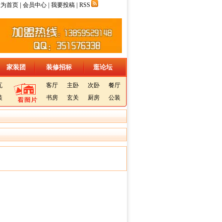
|
|
|
设为首页
会员中心
我要投稿
RSS
家装团
装修招标
逛论坛
瓦
客厅
主卧
次卧
餐厅
装
书房
玄关
厨房
公装