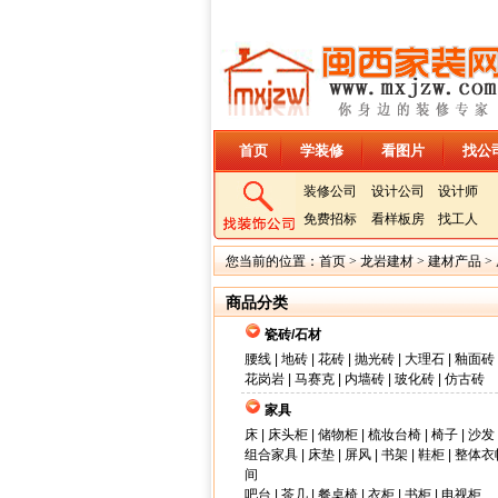
首页
学装修
看图片
找公
装修公司
设计公司
设计师
免费招标
看样板房
找工人
您当前的位置：
首页
>
龙岩建材
>
建材产品
>
商品分类
瓷砖/石材
腰线
|
地砖
|
花砖
|
抛光砖
|
大理石
|
釉面砖
花岗岩
|
马赛克
|
内墙砖
|
玻化砖
|
仿古砖
家具
床
|
床头柜
|
储物柜
|
梳妆台椅
|
椅子
|
沙发
组合家具
|
床垫
|
屏风
|
书架
|
鞋柜
|
整体衣
间
吧台
|
茶几
|
餐桌椅
|
衣柜
|
书柜
|
电视柜