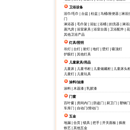
卫浴设备
浴巾/毛巾
|
台盆
|
柱盆
|
马桶/座便器
|
淋浴
门
淋浴器
|
毛巾架
|
浴缸
|
浴桶
|
妇洗器
|
淋浴
蒸汽房
|
浴室家具
|
浴室台面
|
卫浴配件
|
花
其他卫浴产品
灯具/照明
吊灯
|
台灯
|
射灯
|
地灯
|
壁灯
|
吸顶灯
护眼灯
|
其他灯具
儿童家具/用品
儿童床
|
儿童书柜
|
儿童储藏柜
|
儿童床头
儿童灯
|
儿童玩具
涂料/油漆
涂料
|
木器漆
|
乳胶漆
门窗
百叶窗
|
房间内门
|
防盗门
|
厨卫门
|
塑钢门
车库门
|
自动门/滑动门
五金
地漏
|
合页
|
锁具
|
把手
|
开关面板
|
插座
铁艺
|
其他五金