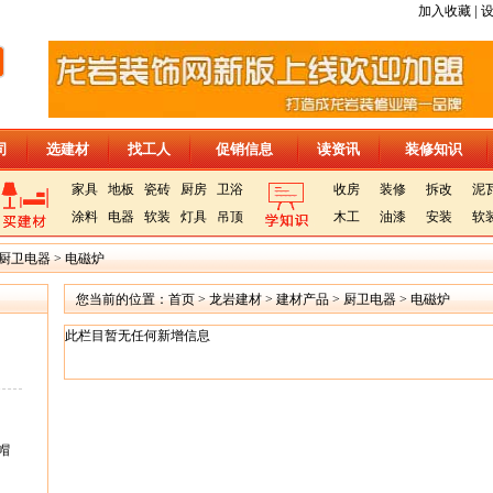
|
加入收藏
司
选建材
找工人
促销信息
读资讯
装修知识
家具
地板
瓷砖
厨房
卫浴
收房
装修
拆改
泥
涂料
电器
软装
灯具
吊顶
木工
油漆
安装
软
厨卫电器
>
电磁炉
您当前的位置：
首页
>
龙岩建材
>
建材产品
>
厨卫电器
>
电磁炉
此栏目暂无任何新增信息
帽