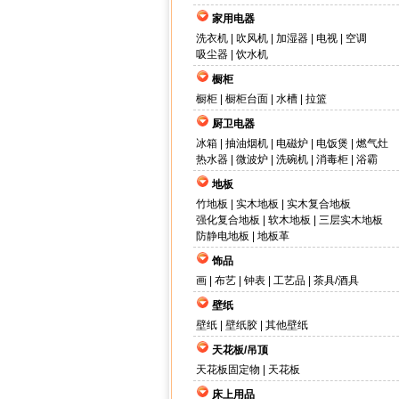
家用电器
洗衣机
|
吹风机
|
加湿器
|
电视
|
空调
吸尘器
|
饮水机
橱柜
橱柜
|
橱柜台面
|
水槽
|
拉篮
厨卫电器
冰箱
|
抽油烟机
|
电磁炉
|
电饭煲
|
燃气灶
热水器
|
微波炉
|
洗碗机
|
消毒柜
|
浴霸
地板
竹地板
|
实木地板
|
实木复合地板
强化复合地板
|
软木地板
|
三层实木地板
防静电地板
|
地板革
饰品
画
|
布艺
|
钟表
|
工艺品
|
茶具/酒具
壁纸
壁纸
|
壁纸胶
|
其他壁纸
天花板/吊顶
天花板固定物
|
天花板
床上用品