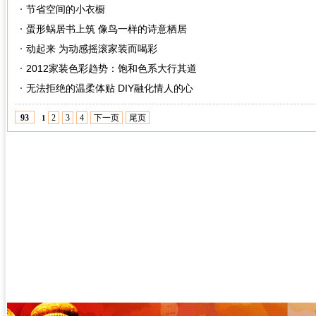
节省空间的小衣橱
蛋形蜗居书上筑 像鸟一样的诗意栖居
动起来 为动感摇滚家装而喝彩
2012家装色彩趋势：饱和色系大行其道
无法拒绝的温柔体贴 DIY融化情人的心
2
3
4
下一页
尾页
93
1