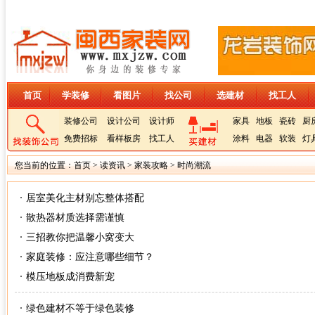
首页
学装修
看图片
找公司
选建材
找工人
装修公司
设计公司
设计师
家具
地板
瓷砖
厨
免费招标
看样板房
找工人
涂料
电器
软装
灯
您当前的位置：
首页
>
读资讯
>
家装攻略
>
时尚潮流
居室美化主材别忘整体搭配
散热器材质选择需谨慎
三招教你把温馨小窝变大
家庭装修：应注意哪些细节？
模压地板成消费新宠
绿色建材不等于绿色装修