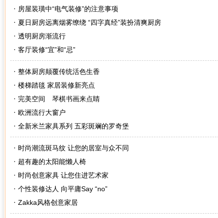
房屋装璜中“电气装修”的注意事项
夏日厨房远离烟雾缭绕 “四字真经”装扮清爽厨房
透明厨房渐流行
客厅装修“宜”和“忌”
整体厨房颠覆传统活色生香
楼梯踏毯 家居装修新亮点
完美空间 琴棋书画来点睛
欧洲流行大窗户
全新米兰家具系列 五彩斑斓的罗奇堡
时尚潮流斑马纹 让您的居室与众不同
超有趣的太阳能懒人椅
时尚创意家具 让您住进艺术家
个性装修达人 向平庸Say “no”
Zakka风格创意家居