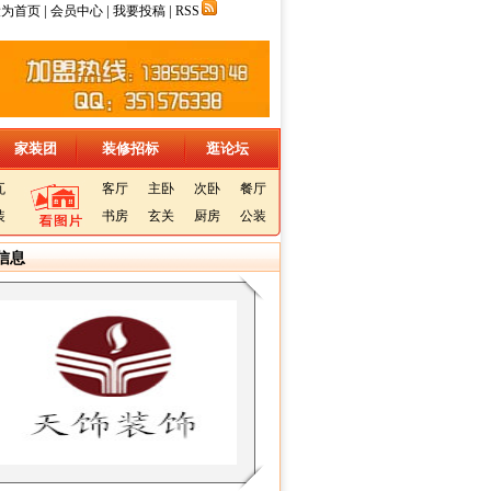
|
|
|
设为首页
会员中心
我要投稿
RSS
家装团
装修招标
逛论坛
瓦
客厅
主卧
次卧
餐厅
装
书房
玄关
厨房
公装
信息