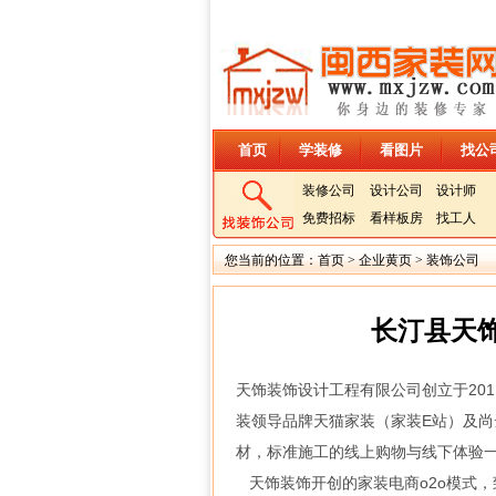
首页
学装修
看图片
找公
装修公司
设计公司
设计师
免费招标
看样板房
找工人
您当前的位置：
首页
>
企业黄页
>
装饰公司
长汀县天
天饰装饰设计工程有限公司创立于201
装领导品牌天猫家装（家装E站）及
材，标准施工的线上购物与线下体验一
天饰装饰开创的家装电商o2o模式，