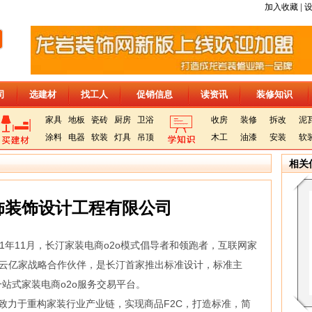
|
加入收藏
司
选建材
找工人
促销信息
读资讯
装修知识
家具
地板
瓷砖
厨房
卫浴
收房
装修
拆改
泥
涂料
电器
软装
灯具
吊顶
木工
油漆
安装
软
相关
饰装饰设计工程有限公司
1年11月，长汀家装电商o2o模式倡导者和领跑者，互联网家
尚云亿家战略合作伙伴，是长汀首家推出标准设计，标准主
站式家装电商o2o服务交易平台。
致力于重构家装行业产业链，实现商品F2C，打造标准，简