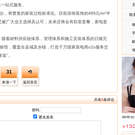
装一站式服务。
主
将繁复的家装过程标准化。目前添饰装饰的499元/m²半
联
套餐已被广大业主选择及认可，未来还将会有软装套餐，家电套
电
手
随着材料供应链体系，管理体系和施工安装体系的日臻完
邮
体验馆，覆盖全县城及乡镇，打造千万级家装电商o2o服务交
地
家装”。
31
来顶一下
返回首页
共有
0
条评论
密码:
匿名发表