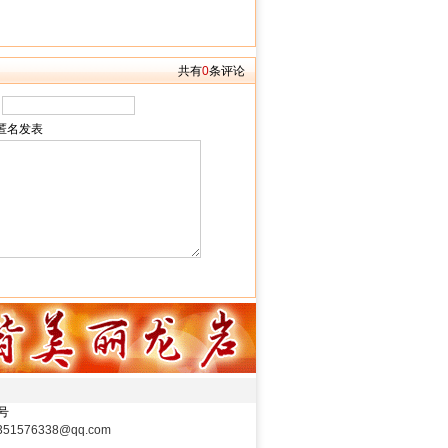
共有
0
条评论
:
匿名发表
1号
1576338@qq.com