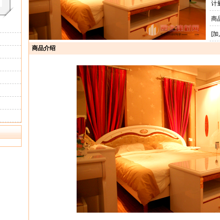
计
商
[
加
商品介绍