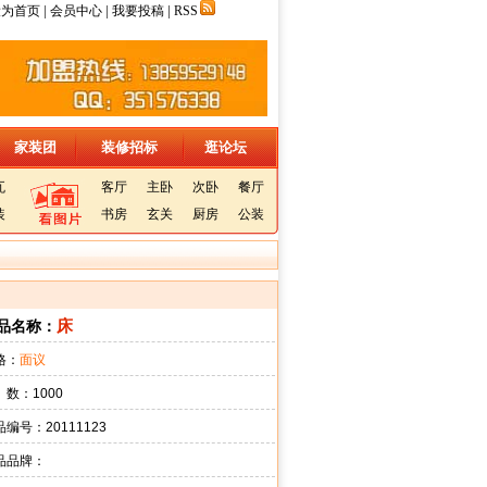
|
|
|
设为首页
会员中心
我要投稿
RSS
家装团
装修招标
逛论坛
瓦
客厅
主卧
次卧
餐厅
装
书房
玄关
厨房
公装
床
品名称：
格：
面议
 数：1000
编号：20111123
品品牌：