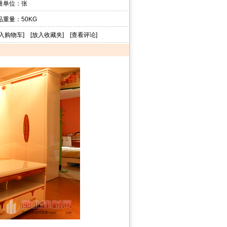
量单位：张
品重量：50KG
入购物车
] [
放入收藏夹
] [
查看评论
]