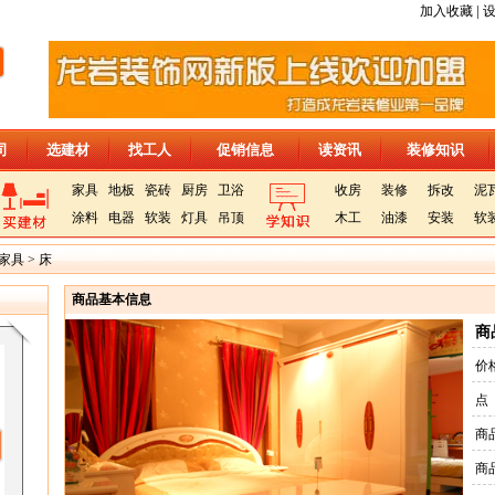
|
加入收藏
司
选建材
找工人
促销信息
读资讯
装修知识
家具
地板
瓷砖
厨房
卫浴
收房
装修
拆改
泥
涂料
电器
软装
灯具
吊顶
木工
油漆
安装
软
家具
>
床
商品基本信息
商
价
点
商品
商