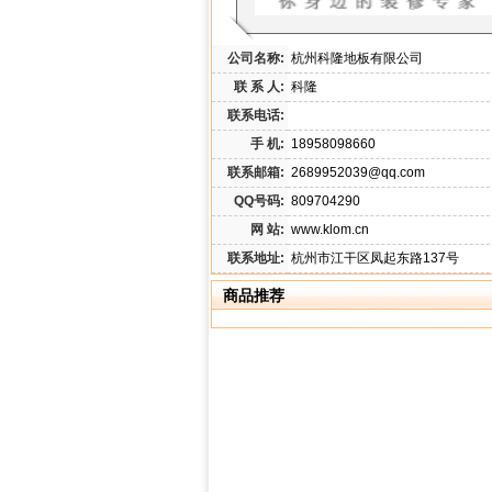
公司名称:
杭州科隆地板有限公司
联 系 人:
科隆
联系电话:
手 机:
18958098660
联系邮箱:
2689952039@qq.com
QQ号码:
809704290
网 站:
www.klom.cn
联系地址:
杭州市江干区凤起东路137号
商品推荐