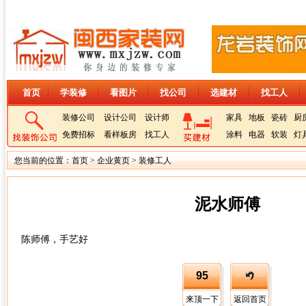
首页
学装修
看图片
找公司
选建材
找工人
装修公司
设计公司
设计师
家具
地板
瓷砖
厨
免费招标
看样板房
找工人
涂料
电器
软装
灯
您当前的位置：
首页
>
企业黄页
>
装修工人
泥水师傅
陈师傅，手艺好
95
来顶一下
返回首页